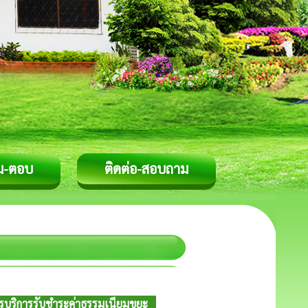
ม-ตอบ
ติดต่อ-สอบถาม
รบริการรับชำระค่าธรรมเนียมขยะ